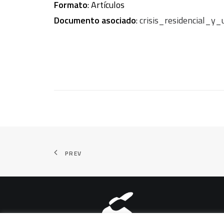
Formato
: Artículos
Documento asociado
:
crisis_residencial_y_
PREV
Aviso legal
|
Política de pri