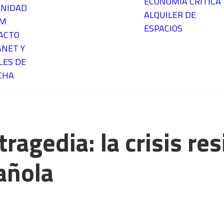
ECONOMÍA CRÍTICA
NIDAD
ALQUILER DE
EM
ESPACIOS
ACTO
ANET Y
LES DE
CHA
tragedia: la crisis res
añola