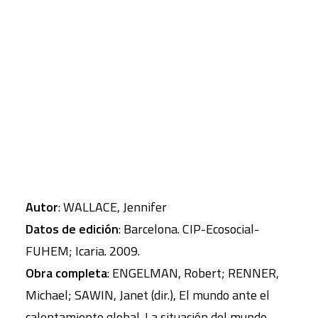
como: problemas en el suministro de agua,
aumento de las temperaturas, catástrofes
CART
Tu carrito está vacío.
naturales… Entre lo indirectos el traslado de los
centros de producción, disminución de los
ingresos, la emigración, etc.
Autor
: WALLACE, Jennifer
Datos de edición
: Barcelona. CIP-Ecosocial-
FUHEM; Icaria. 2009.
Obra completa
: ENGELMAN, Robert; RENNER,
Michael; SAWIN, Janet (dir.), El mundo ante el
calentamiento global. La situación del mundo