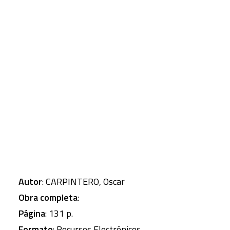
materialmente el desgaste natural) y según la
economía ecológica (el metabolismo económico y
CART
Tu carrito está vacío.
la huella ecológica) Como estudio de caso utiliza la
economía española como ejemplo de
insostenibilidad, a través de numerosos gráficos
analiza el metabolismo y la huella ecológica de la
economía española.
Autor
: CARPINTERO, Oscar
Obra completa
:
Página
: 131 p.
Formato
: Recursos Electrónicos