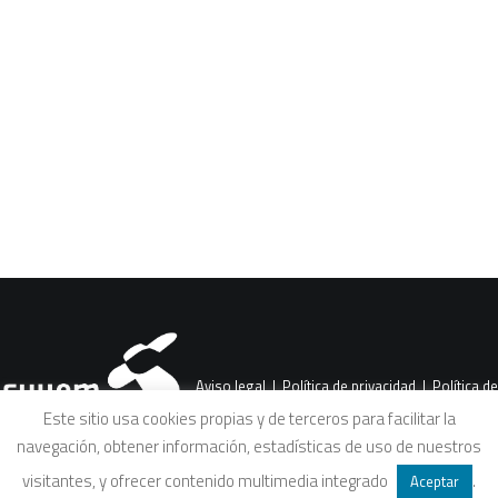
CART
Tu carrito está vacío.
PREV
Aviso legal
|
Política de privacidad
|
Política de
Este sitio usa cookies propias y de terceros para facilitar la
navegación, obtener información, estadísticas de uso de nuestros
cookies
|
Condiciones legales de venta
visitantes, y ofrecer contenido multimedia integrado
.
Aceptar