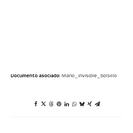
Autor
: MIR GARCÍA, Jordi; VECIANA, Paula
Revista
: Papeles de Relaciones Ecosociales y
CART
Cambio Global
Tu carrito está vacío.
Obra completa
:
Numero
: 102
Periodo
: verano 2008
Página
: 141-152 pp.
Formato
: Artículos
Documento asociado
:
Mano_invisible_bolsillo