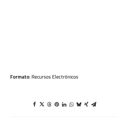
recursos hídricos, flujos de agua, huella hídrica,
media de producción de los cultivos…etc.
CART
Tu carrito está vacío.
Autor
: CHAPAGAIN, A. K.; HOEKSTRA, Arjen Y.
Obra completa
:
Página
: 80 p.
Formato
: Recursos Electrónicos