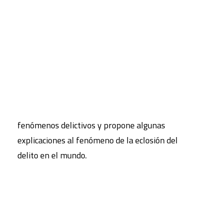
son inéditas, e incluyen dos traducciones de
sendos artículos de gran impacto internacional.
CART
El manuscrito va precedido por un prólogo de
Tu carrito está vacío.
Ramón Saez («Comprender las estrategias que
invisibilizan el (auténtico) crimen organizado»),
Magistrado de la Audiencia Nacional. La
«presentación» de Armando Fernández Steinko
ofrece una visión panorámica de los principales
fenómenos delictivos y propone algunas
explicaciones al fenómeno de la eclosión del
delito en el mundo.