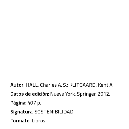
EROI para encontrar y explotar nuevos
yacimientos de petróleo, y si las tecnologías de
CART
energías alternativas como la energía eólica y
Tu carrito está vacío.
solar cumplen los requisitos mínimos de EROI
necesarios para ejecutar nuestra sociedad como
lo conocemos. Integra la energía y la economía
Autor
: HALL, Charles A. S.; KLITGAARD, Kent A.
Datos de edición
: Nueva York. Springer. 2012.
Página
: 407 p.
Signatura
: SOSTENIBILIDAD
Formato
: Libros