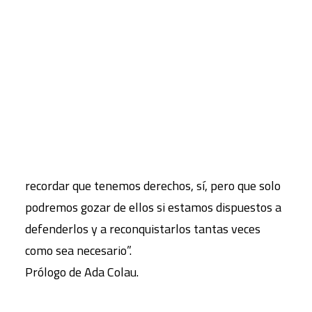
solo algunos ejemplos de ello. La bestia del poder
concentrado, incontrolado, se ha quitado el bozal
CART
y amenaza con aplastar libertades ganadas con
Tu carrito está vacío.
gran esfuerzo. Solo la movilización ciudadana y la
radicalización democrática pueden impedirlo.
Como dice Ada Colau en su prólogo a esta obra,
“frente a los discursos del miedo, este libro
resulta una herramienta fundamental para
recordar que tenemos derechos, sí, pero que solo
podremos gozar de ellos si estamos dispuestos a
defenderlos y a reconquistarlos tantas veces
como sea necesario”.
Prólogo de Ada Colau.