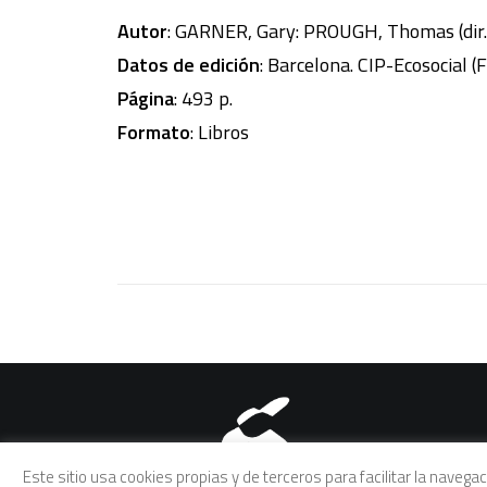
Autor
: GARNER, Gary: PROUGH, Thomas (dir.
Datos de edición
: Barcelona. CIP-Ecosocial (
Página
: 493 p.
Formato
: Libros
Aviso legal
|
Política de pri
Este sitio usa cookies propias y de terceros para facilitar la naveg