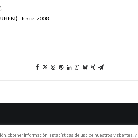
)
FUHEM) - Icaria. 2008.
vacidad
|
Política de cookies
|
Condiciones legales de venta
ación, obtener información, estadísticas de uso de nuestros visitantes,