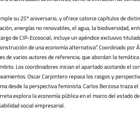
mple su 25º aniversario, y ofrece catorce capítulos de dist
ción, energías no renovables, el agua, la biodiversidad, ent
argo de CIP-Ecosocial, incluye un apéndice exclusivo titulado
 construcción de una economía alternativa”. Coordinado por
es de varios autores de referencia, que abordan la temática 
mbito. Los coordinadores inician el apartado acotando el con
teamientos. Oscar Carpintero repasa los rasgos y perspecti
ma desde la perspectiva feminista. Carlos Berzosa traza el 
eta explora la economía pública en el marco del estado del
sabilidad social empresarial.