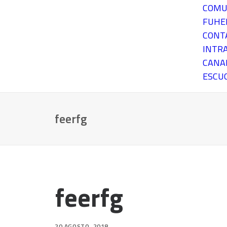
COMU
FUH
CONT
INTR
CANA
ESCU
feerfg
feerfg
20 AGOSTO, 2018