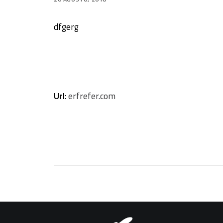
dfgerg
Url
:
erfrefer.com