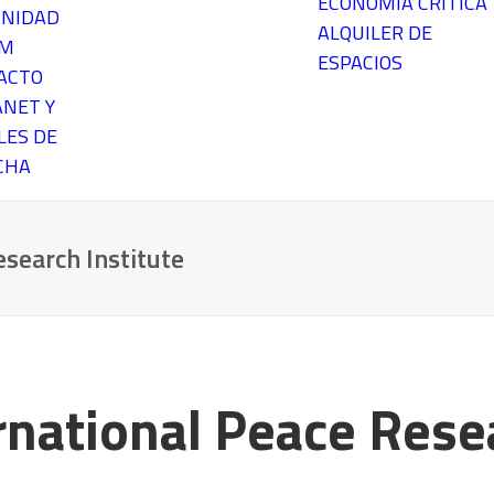
ECONOMÍA CRÍTICA
NIDAD
ALQUILER DE
EM
ESPACIOS
ACTO
ANET Y
LES DE
CHA
search Institute
national Peace Resea