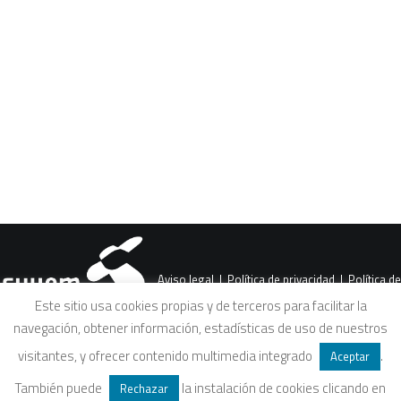
CART
Tu carrito está vacío.
Aviso legal
|
Política de privacidad
|
Política de
Este sitio usa cookies propias y de terceros para facilitar la
navegación, obtener información, estadísticas de uso de nuestros
cookies
|
Condiciones legales de venta
visitantes, y ofrecer contenido multimedia integrado
.
Aceptar
También puede
la instalación de cookies clicando en
Rechazar