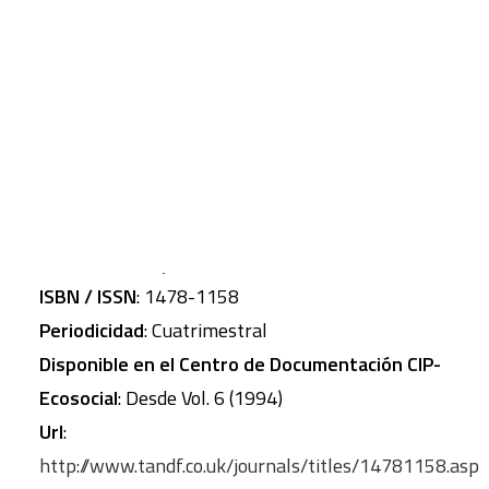
conflicto, la violencia y la inseguridad, y también
las condiciones y perspectivas de la
CART
transformación de conflictos, y el mantenimiento
Tu carrito está vacío.
y la consolidación de la paz.
Materias
: Paz y Relaciones Internacionales
ISBN / ISSN
: 1478-1158
Periodicidad
: Cuatrimestral
Disponible en el Centro de Documentación CIP-
Ecosocial
: Desde Vol. 6 (1994)
Url
:
http://www.tandf.co.uk/journals/titles/14781158.asp