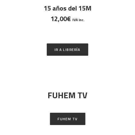
AÑADIR AL CARRITO
15 años del 15M
12,00
€
IVA inc.
IR A LIBRERÍA
FUHEM TV
FUHEM TV