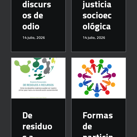
discurs
justicia
os de
socioec
odio
ológica
14 julio, 2026
14 julio, 2026
De
Formas
residuo
de
s a
particip