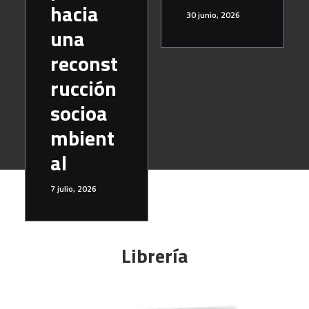
hacia
30 junio, 2026
una
reconst
rucción
socioa
mbient
al
7 julio, 2026
Librería