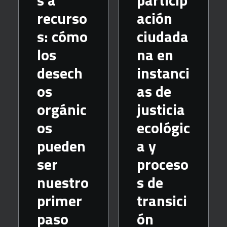
recurso
ación
s: cómo
ciudada
los
na en
desech
instanci
os
as de
orgánic
justicia
os
ecológic
pueden
a y
ser
proceso
nuestro
s de
primer
transici
paso
ón