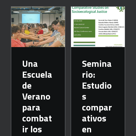
Una
Semina
Escuela
rio:
de
Estudio
Verano
s
para
compar
combat
ativos
ir los
en