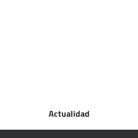
CART
Tu carrito está vacío.
Difusión y participación
Suscríbete a nuestros distintos boletines: ECOS,
FUHEM, Intercentros, proyectos...
Actualidad