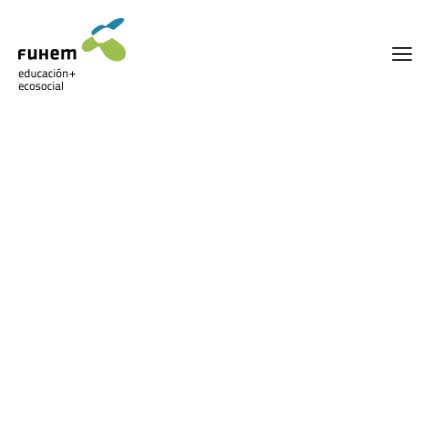
FUHEM
ÁREA EDUCATIVA
ÁREA ECOSOCIAL
60 ANIVERSARIO
PATRONATO Y EQUIPO DIRECTIVO
TRANSPARENCIA Y BUENAS PRÁCTICAS
TRAYECTORIA
PREMIOS Y RECONOCIMIENTOS
TRABAJAMOS EN RED
TRABAJA EN FUHEM
COMUNIDAD FUHEM