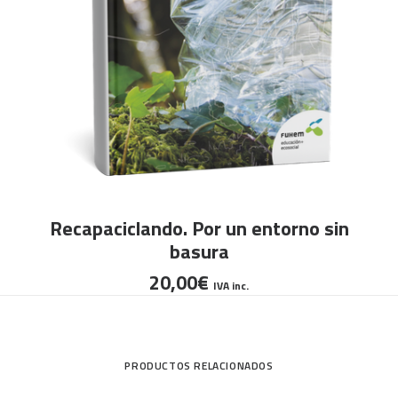
AÑADIR AL CARRITO
Recapaciclando. Por un entorno sin
basura
20,00
€
IVA inc.
PRODUCTOS RELACIONADOS