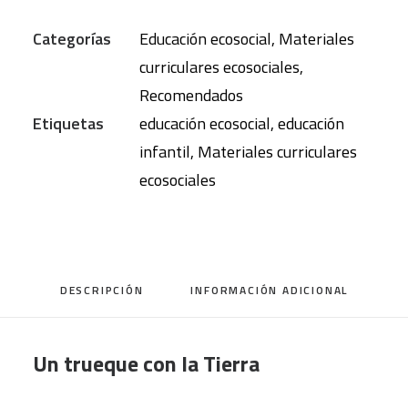
la
Categorías
Educación ecosocial
,
Materiales
Tierra
curriculares ecosociales
,
cantidad
Recomendados
Etiquetas
educación ecosocial
,
educación
infantil
,
Materiales curriculares
ecosociales
DESCRIPCIÓN
INFORMACIÓN ADICIONAL
Un trueque con la Tierra