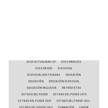
DESTACADAS
DESTACADAS EDUCACIÓN
DESTACADAS FUHEM
DIALOGOS
CART
DIVERSIDAD Y MIGRACIONES
Tu carrito está vacío.
DIVERSIDAD Y MIGRACIONES
DOSIERES ECOSOCIALES
DOSSIERES
DPD
ECOLOGÍA POLÍTICA
ECONOMÍA ECOLÓGICA
ECONOMÍA ECOLÓGICA
ECONOMÍA INCLUSIVA
ECONOMÍA POLÍTICA Y CRISIS
ECONOMÍA POLÍTICA Y CRISIS
ECOS A FONDO
ECOS ACTUALIDAD CIP
ECOS ANÁLISIS
ECOS EN RED
ECOSOCIAL
ECOSOCIAL DESTACADAS
EDUCACIÓN
EDUCACIÓN
EDUCACIÓN ECOSOCIAL
EDUCACIÓN INCLUSIVA
ENTREVISTAS
ESTADO DEL PODER
ESTADO DEL PODER 2019
ESTADO DEL PODER 2023
ESTADO DEL PODER 2024
ESTADO DEL PODER 2025
FORMACIÓN
FUHEM