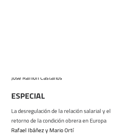
ENSAYO
CART
La ética animalista y su contribución al desarrollo
Tu carrito está vacío.
social
Ana D. Verdú y José Tomás García
La autodeterminación vasca y la violencia política.
La izquierda revolucionaria ante ETA
José Ramón Castaños
ESPECIAL
La desregulación de la relación salarial y el
retorno de la condición obrera en Europa
Rafael Ibáñez y Mario Ortí