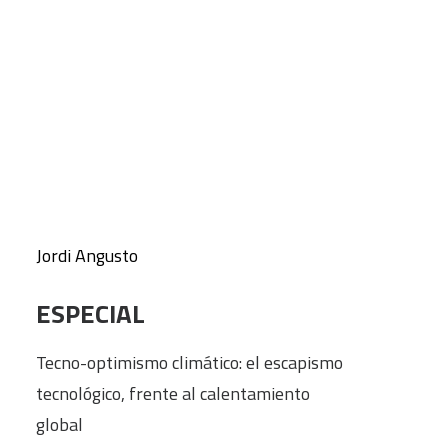
INTRODUCCIÓN
CART
Tu carrito está vacío.
(Des)ilusiones tecnológicas
Santiago Álvarez Cantalapiedra
ENSAYO
¿Dónde el mercado?
Jordi Angusto
ESPECIAL
Tecno-optimismo climático: el escapismo
tecnológico, frente al calentamiento
global