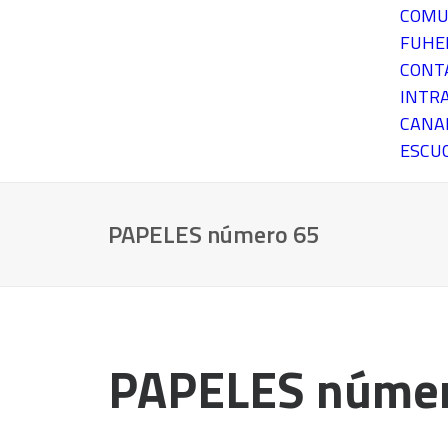
COMU
FUH
CONT
INTR
CANA
ESCU
PAPELES número 65
PAPELES númer