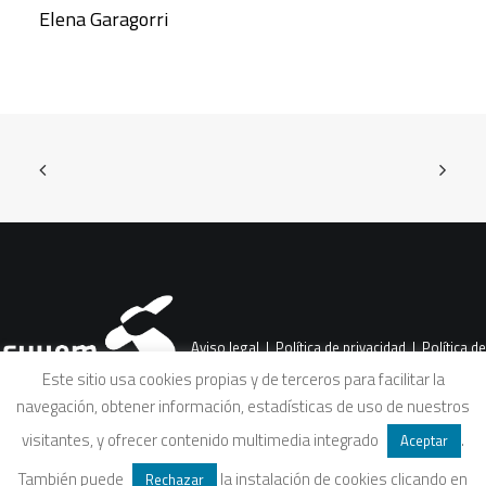
Elena Garagorri
Aviso legal
|
Política de privacidad
|
Política de
Este sitio usa cookies propias y de terceros para facilitar la
navegación, obtener información, estadísticas de uso de nuestros
cookies
|
Condiciones legales de venta
visitantes, y ofrecer contenido multimedia integrado
.
Aceptar
También puede
la instalación de cookies clicando en
Rechazar