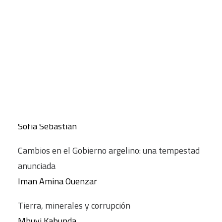
TEORÍA
CART
Tu carrito está vacío.
El nuevo concepto de seguridad humana
Francisco Rojas Aravena
ACTUALIDAD
Perú: un régimen atípico, un futuro incierto
Sofía Sebastián
Cambios en el Gobierno argelino: una tempestad
anunciada
Iman Amina Ouenzar
Tierra, minerales y corrupción
Mbuyi Kabunda