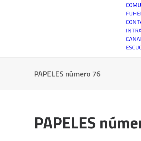
COMU
FUH
CONT
INTR
CANA
ESCU
PAPELES número 76
PAPELES númer