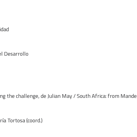
idad
el Desarrollo
ing the challenge, de Julian May / South Africa: from Mande
ía Tortosa (coord.)