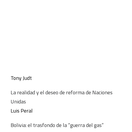
Recomendaciones para la reconstrucción de Irak
CART
IECAH/CIP-FUHEM
Tu carrito está vacío.
El Acuerdo de Ginebra: la culminación del proceso
de Oslo
Ignacio Álvarez-Ossorio
Israel: la alternativa
Tony Judt
La realidad y el deseo de reforma de Naciones
Unidas
Luis Peral
Bolivia: el trasfondo de la “guerra del gas”