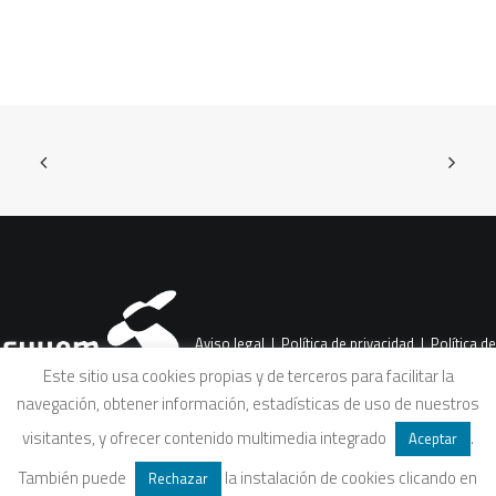
Aviso legal
|
Política de privacidad
|
Política de
Este sitio usa cookies propias y de terceros para facilitar la
navegación, obtener información, estadísticas de uso de nuestros
cookies
|
Condiciones legales de venta
visitantes, y ofrecer contenido multimedia integrado
.
Aceptar
También puede
la instalación de cookies clicando en
Rechazar