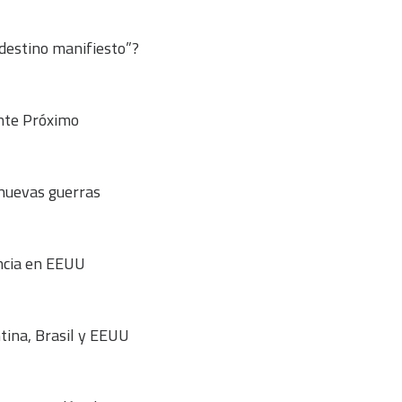
“destino manifiesto”?
ente Próximo
 nuevas guerras
encia en EEUU
tina, Brasil y EEUU