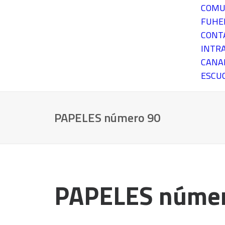
COMU
FUH
CONT
INTR
CANA
ESCU
PAPELES número 90
PAPELES númer