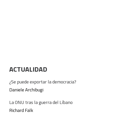
Introducción
Manuela Mesa
CART
Tu carrito está vacío.
TEORÍA
Globalización, ciudadanía y derechos: la ciudad
multicultural
Manuela Mesa
ACTUALIDAD
¿Se puede exportar la democracia?
Daniele Archibugi
La ONU tras la guerra del Líbano
Richard Falk