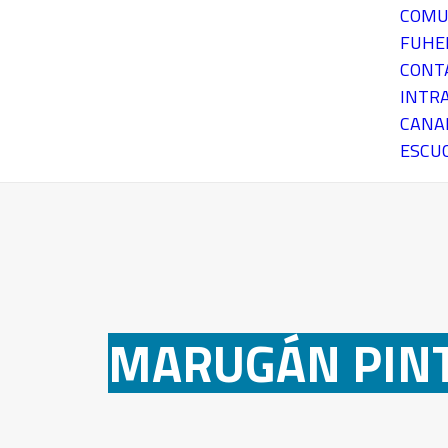
COMU
FUH
CONT
INTR
CANA
ESCU
MARUGÁN PINT