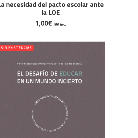
AÑADIR AL CARRITO
La necesidad del pacto escolar ante
la LOE
1,00
€
IVA inc.
SIN EXISTENCIAS