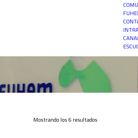
COMU
FUH
CONT
INTR
CANA
ESCU
Mostrando los 6 resultados
Ordenado
por