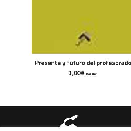
LEER MÁS
Presente y futuro del profesorad
3,00
€
IVA inc.
Aviso legal
|
Política de pri