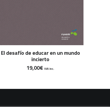
LEER MÁS
El desafío de educar en un mundo
incierto
19,00
€
IVA inc.