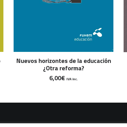
AÑADIR AL CARRITO
Nuevos horizontes de la educación
o
¿Otra reforma?
6,00
€
IVA inc.
vacidad
|
Política de cookies
|
Condiciones legales de venta