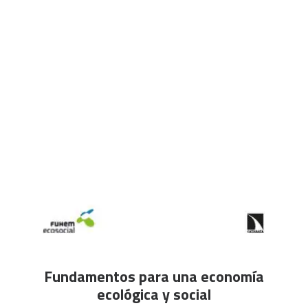
CART
Tu carrito está vacío.
AÑADIR AL CARRITO
Fundamentos para una economía
ecológica y social