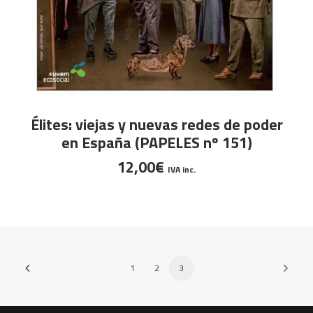
AÑADIR AL CARRITO
Élites: viejas y nuevas redes de poder
en España (PAPELES nº 151)
12,00
€
IVA inc.
1
2
3