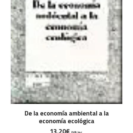
LEER MÁS
De la economía ambiental a la
economía ecológica
13,20
€
IVA inc.