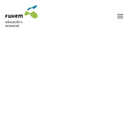
FUHEM
ÁREA EDUCATIVA
ÁREA ECOSOCIAL
60 ANIVERSARIO
PATRONATO Y EQUIPO DIRECTIVO
TRANSPARENCIA Y BUENAS PRÁCTICAS
TRAYECTORIA
PREMIOS Y RECONOCIMIENTOS
TRABAJAMOS EN RED
TRABAJA EN FUHEM
COMUNIDAD FUHEM