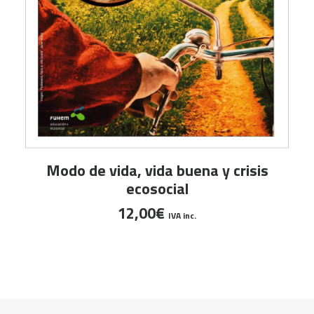
AÑADIR AL CARRITO
Modo de vida, vida buena y crisis
ecosocial
12,00
€
IVA inc.