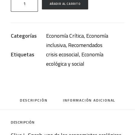
AÑADIR AL CARRITO
para
una
economía
Categorías
Economía Crítica
,
Economía
ecológica
inclusiva
,
Recomendados
y
Etiquetas
crisis ecosocial
,
Economía
social
ecológica y social
cantidad
DESCRIPCIÓN
INFORMACIÓN ADICIONAL
DESCRIPCIÓN