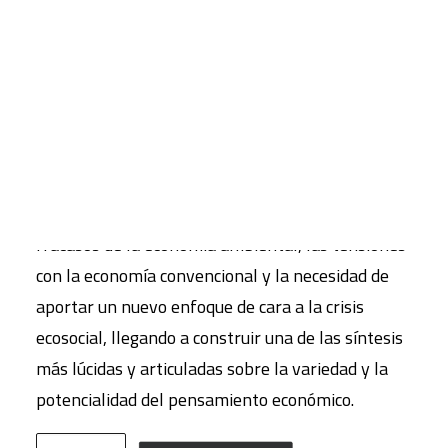
social
20,00
€
CART
IVA inc.
Tu carrito está vacío.
Clive L. Spash, con una visión radical de la
economía ecológica y social, explora en este libro,
de modo algo provocativo, su evolución,
apoyándose de manera consciente en los
fracasos de la economía ambiental, las tensiones
con la economía convencional y la necesidad de
aportar un nuevo enfoque de cara a la crisis
ecosocial, llegando a construir una de las síntesis
más lúcidas y articuladas sobre la variedad y la
potencialidad del pensamiento económico.
Fundamentos