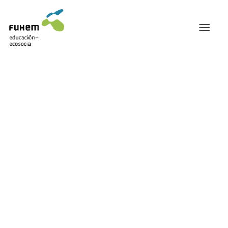
FUHEM
ÁREA EDUCATIVA
ÁREA ECOSOCIAL
60 ANIVERSARIO
PATRONATO Y EQUIPO DIRECTIVO
TRANSPARENCIA Y BUENAS PRÁCTICAS
TRAYECTORIA
PREMIOS Y RECONOCIMIENTOS
TRABAJAMOS EN RED
TRABAJA EN FUHEM
COMUNIDAD FUHEM