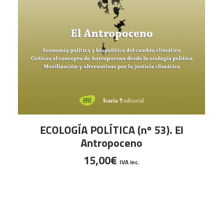
AÑADIR AL CARRITO
ECOLOGÍA POLÍTICA (nº 53). El
E
Antropoceno
15,00
€
IVA inc.