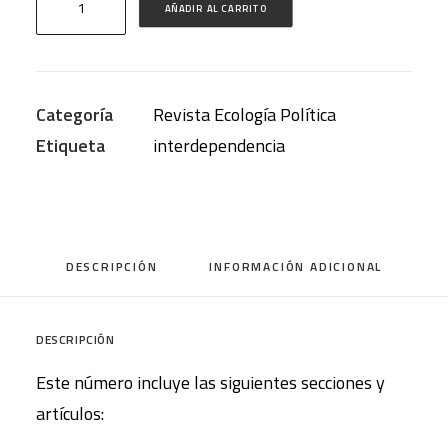
AÑADIR AL CARRITO
POLÍTICA
(Nº
63).
Categoría
Revista Ecología Política
Interdependencia
Etiqueta
interdependencia
y
vida
en
común
DESCRIPCIÓN
INFORMACIÓN ADICIONAL
cantidad
DESCRIPCIÓN
Este número incluye las siguientes secciones y
artículos: