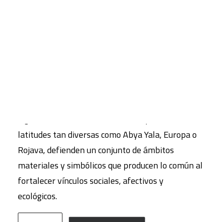
15,00
€
IVA inc.
Este número de la revista Ecología Política,
CART
Tu carrito está vacío.
titulado “Interdependencia y vida en común”
analiza la construcción colectiva en las luchas
contra la dinámica expansiva del capital. En ellas,
toman el protagonismo las relaciones de
interdependencia para articular opciones de vida
digna. El número visibiliza luchas que, desde
latitudes tan diversas como Abya Yala, Europa o
Rojava, defienden un conjunto de ámbitos
materiales y simbólicos que producen lo común al
fortalecer vínculos sociales, afectivos y
ecológicos.
ECOLOGÍA