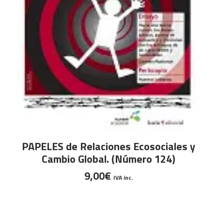
AÑADIR AL CARRITO
PAPELES de Relaciones Ecosociales y
Cambio Global. (Número 124)
C
9,00
€
IVA inc.