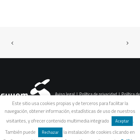
Aviso legal
|
Política de privacidad
|
Política de
Este sitio usa cookies propias y de terceros para facilitar la
navegación, obtener información, estadísticas de uso de nuestros
cookies
|
Condiciones legales de venta
visitantes, y ofrecer contenido multimedia integrado
.
Aceptar
También puede
la instalación de cookies clicando en
Rechazar