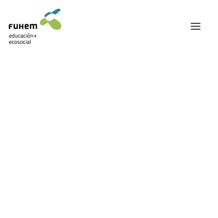
FUHEM
ÁREA EDUCATIVA
ÁREA ECOSOCIAL
60 ANIVERSARIO
PATRONATO Y EQUIPO DIRECTIVO
TRANSPARENCIA Y BUENAS PRÁCTICAS
TRAYECTORIA
PREMIOS Y RECONOCIMIENTOS
TRABAJAMOS EN RED
TRABAJA EN FUHEM
COMUNIDAD FUHEM