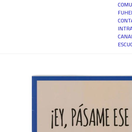
COMU
FUH
CONT
INTR
CANA
ESCU