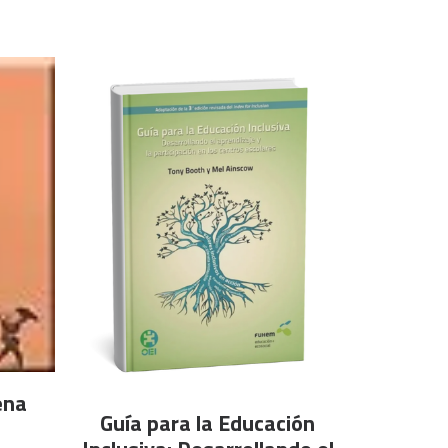
ena
AÑADIR AL CARRITO
Guía para la Educación