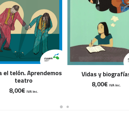
AÑADIR AL CARRITO
AÑADIR AL CARRITO
a el telón. Aprendemos
Vidas y biografía
teatro
8,00
€
IVA inc.
8,00
€
IVA inc.