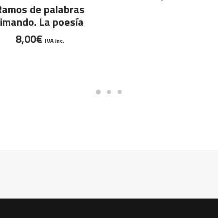
AÑADIR AL CARRITO
Ramos de palabras
rimando. La poesía
8,00
€
IVA inc.