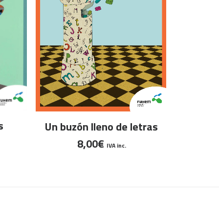
AÑA
AÑADIR AL CARRITO
s
Un buzón lleno de letras
8,00
€
IVA inc.