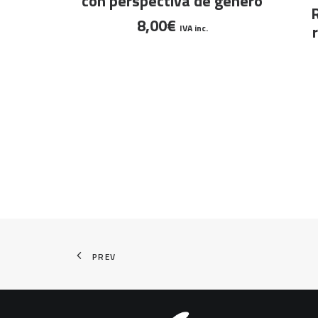
con perspectiva de género
8,00
€
IVA inc.
PREV