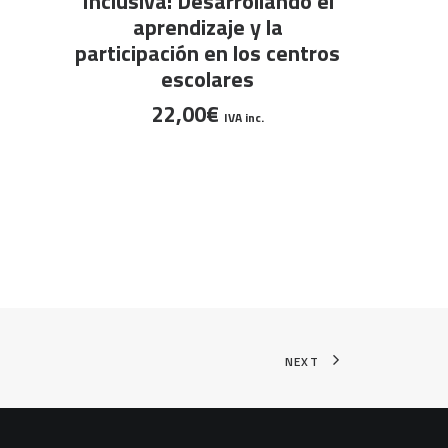
Inclusiva: Desarrollando el
AÑA
Gaia + M
aprendizaje y la
participación en los centros
escolares
22,00
€
IVA inc.
NEXT