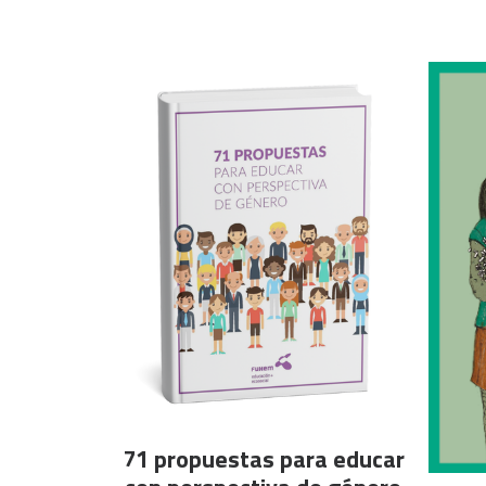
LEER MÁS
71 propuestas para educar