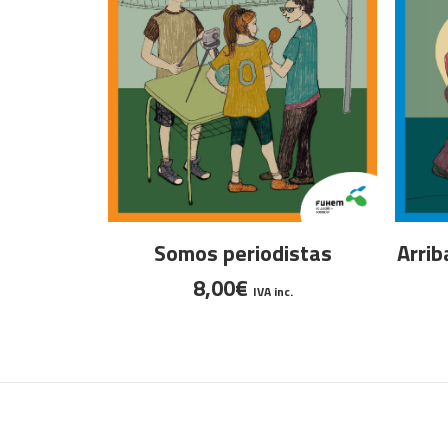
AÑADIR AL CARRITO
Somos periodistas
Arrib
8,00
€
IVA inc.