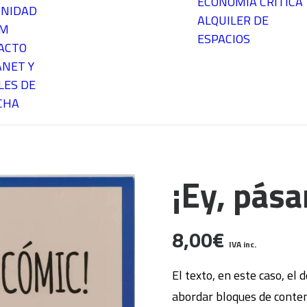
ECONOMÍA CRÍTICA
NIDAD
ALQUILER DE
EM
ESPACIOS
ACTO
ANET Y
LES DE
CHA
¡Ey, pás
8,00
€
IVA inc.
El texto, en este caso, el 
abordar bloques de conten