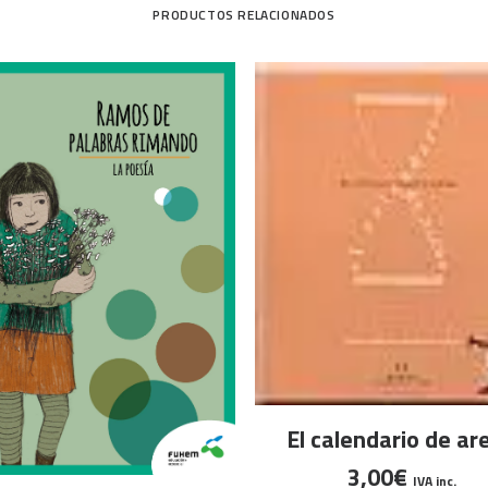
PRODUCTOS RELACIONADOS
LEER MÁS
El calendario de ar
3,00
€
IVA inc.