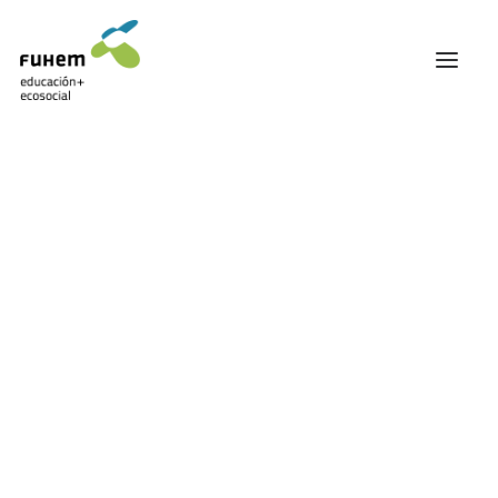
FUHEM
ÁREA EDUCATIVA
ÁREA ECOSOCIAL
60 ANIVERSARIO
PATRONATO Y EQUIPO DIRECTIVO
TRANSPARENCIA Y BUENAS PRÁCTICAS
TRAYECTORIA
PREMIOS Y RECONOCIMIENTOS
TRABAJAMOS EN RED
TRABAJA EN FUHEM
COMUNIDAD FUHEM