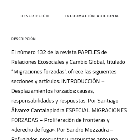
(Número
DESCRIPCIÓN
INFORMACIÓN ADICIONAL
132)
cantidad
DESCRIPCIÓN
El número 132 de la revista PAPELES de
Relaciones Ecosociales y Cambio Global, titulado
“Migraciones forzadas”, ofrece las siguientes
secciones y artículos: INTRODUCCIÓN –
Desplazamientos forzados: causas,
responsabilidades y respuestas. Por Santiago
Álvarez Cantalapiedra ESPECIAL: MIGRACIONES
FORZADAS – Proliferación de fronteras y
«derecho de fuga». Por Sandro Mezzadra –
Refugiados: preguntas y respuestas ante una