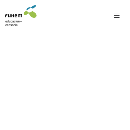
FUHEM
ÁREA EDUCATIVA
ÁREA ECOSOCIAL
60 ANIVERSARIO
PATRONATO Y EQUIPO DIRECTIVO
TRANSPARENCIA Y BUENAS PRÁCTICAS
TRAYECTORIA
PREMIOS Y RECONOCIMIENTOS
TRABAJAMOS EN RED
TRABAJA EN FUHEM
COMUNIDAD FUHEM