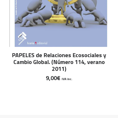
AÑADIR AL CARRITO
PAPELES de Relaciones Ecosociales y
Cambio Global. (Número 114, verano
2011)
9,00
€
IVA inc.