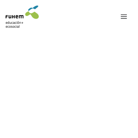
FUHEM
ÁREA EDUCATIVA
ÁREA ECOSOCIAL
60 ANIVERSARIO
PATRONATO Y EQUIPO DIRECTIVO
Agricultura
TRANSPARENCIA Y BUENAS PRÁCTICAS
TRAYECTORIA
PREMIOS Y RECONOCIMIENTOS
TRABAJAMOS EN RED
TRABAJA EN FUHEM
COMUNIDAD FUHEM