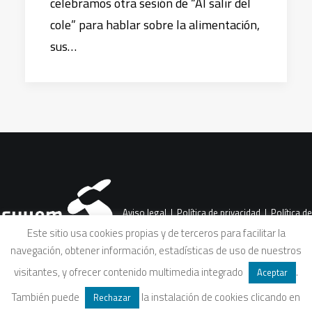
celebramos otra sesión de “Al salir del
cole” para hablar sobre la alimentación,
sus…
Aviso legal
|
Política de privacidad
|
Política de
Este sitio usa cookies propias y de terceros para facilitar la
navegación, obtener información, estadísticas de uso de nuestros
cookies
|
Condiciones legales de venta
visitantes, y ofrecer contenido multimedia integrado
.
Aceptar
También puede
la instalación de cookies clicando en
Rechazar