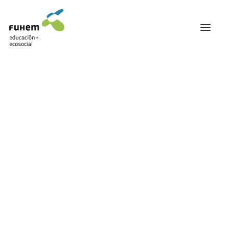
FUHEM
ÁREA EDUCATIVA
ÁREA ECOSOCIAL
60 ANIVERSARIO
PATRONATO Y EQUIPO DIRECTIVO
Agroecología
TRANSPARENCIA Y BUENAS PRÁCTICAS
TRAYECTORIA
PREMIOS Y RECONOCIMIENTOS
TRABAJAMOS EN RED
TRABAJA EN FUHEM
COMUNIDAD FUHEM