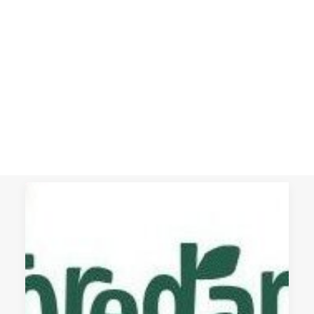
poscrecimiento: crítica,
visiones, caminos
CART
Imaginar y poner en práctica sistemas
Tu carrito está vacío.
alimentarios que garanticen la justicia
medioambiental y una buena vida
para…