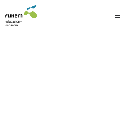
FUHEM
ÁREA EDUCATIVA
ÁREA ECOSOCIAL
60 ANIVERSARIO
PATRONATO Y EQUIPO DIRECTIVO
Amianto
TRANSPARENCIA Y BUENAS PRÁCTICAS
TRAYECTORIA
PREMIOS Y RECONOCIMIENTOS
TRABAJAMOS EN RED
TRABAJA EN FUHEM
COMUNIDAD FUHEM