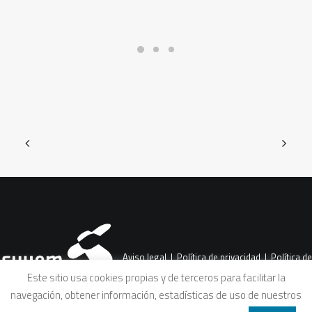
Aviso legal
|
Política de privacidad
|
Política de
Este sitio usa cookies propias y de terceros para facilitar la
navegación, obtener información, estadísticas de uso de nuestros
cookies
|
Condiciones legales de venta