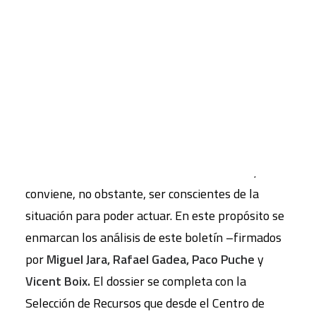
tóxicos
Multitud de sustancias tóxicas y peligrosas están
CART
Tu carrito está vacío.
presentes en nuestra vida cotidiana: se
encuentran en los lugares de trabajo, en nuestras
casas, en las ciudades donde vivimos y, en fin, en
todo el entorno que nos rodea. Están ligadas a lo
que hacemos y son definitorias de nuestro estilo
de vida. Sin ánimo de alimentar obsesiones,
conviene, no obstante, ser conscientes de la
situación para poder actuar. En este propósito se
enmarcan los análisis de este boletín –firmados
por
Miguel Jara, Rafael Gadea, Paco Puche
y
Vicent Boix.
El dossier se completa con la
Selección de Recursos que desde el Centro de