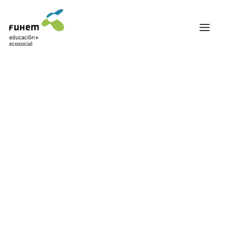
FUHEM
ÁREA EDUCATIVA
ÁREA ECOSOCIAL
60 ANIVERSARIO
PATRONATO Y EQUIPO DIRECTIVO
Animalismo
TRANSPARENCIA Y BUENAS PRÁCTICAS
TRAYECTORIA
PREMIOS Y RECONOCIMIENTOS
TRABAJAMOS EN RED
TRABAJA EN FUHEM
COMUNIDAD FUHEM