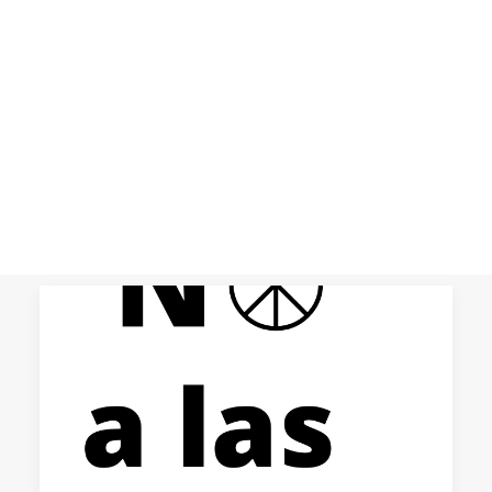
sombríos: amenazas a la paz y
la democracia
CART
El ascenso de la geopolítica y de la
Tu carrito está vacío.
fuerza como moneda de cambio en las
relaciones internacionales están
perfilando un…