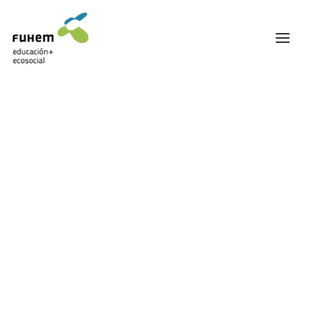
FUHEM
ÁREA EDUCATIVA
ÁREA ECOSOCIAL
60 ANIVERSARIO
PATRONATO Y EQUIPO DIRECTIVO
Armamento
TRANSPARENCIA Y BUENAS PRÁCTICAS
TRAYECTORIA
PREMIOS Y RECONOCIMIENTOS
TRABAJAMOS EN RED
TRABAJA EN FUHEM
COMUNIDAD FUHEM