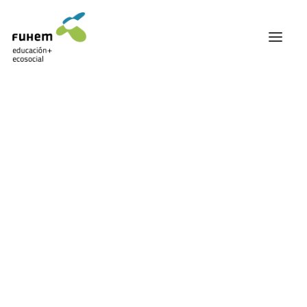
FUHEM
ÁREA EDUCATIVA
ÁREA ECOSOCIAL
60 ANIVERSARIO
PATRONATO Y EQUIPO DIRECTIVO
Civilización
TRANSPARENCIA Y BUENAS PRÁCTICAS
TRAYECTORIA
PREMIOS Y RECONOCIMIENTOS
TRABAJAMOS EN RED
TRABAJA EN FUHEM
COMUNIDAD FUHEM