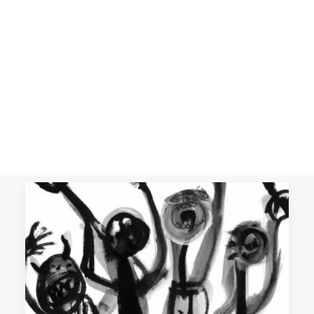
Confesiones de un ecologista
en rehabilitación
CART
Nuestras sociedades se están
Tu carrito está vacío.
aproximando a un colapso socio-
económico y ambiental, si es que no
están ya del todo…