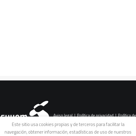
privilegios e injusticia
alimentaria
CART
¿Qué es la «gentrificación alimentaria»,
Tu carrito está vacío.
la «gourmetización» de los mercados de
abasto o los desiertos alimentarios?…
Aviso legal
|
Política de privacidad
|
Política de
Este sitio usa cookies propias y de terceros para facilitar la
navegación, obtener información, estadísticas de uso de nuestros