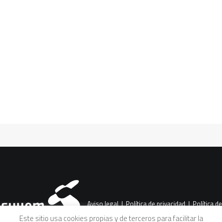
seminario sobre Educación
para el Desarrollo Sostenible
CART
Además de colaborar en el diseño del
Tu carrito está vacío.
seminario, organizado por el Ministerio
de Educación, FUHEM aporta una
ponencia en…
Aviso legal
|
Política de privacidad
|
Política de
Este sitio usa cookies propias y de terceros para facilitar la