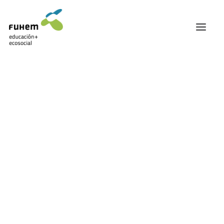
FUHEM
ÁREA EDUCATIVA
ÁREA ECOSOCIAL
60 ANIVERSARIO
PATRONATO Y EQUIPO DIRECTIVO
Electricidad
TRANSPARENCIA Y BUENAS PRÁCTICAS
TRAYECTORIA
PREMIOS Y RECONOCIMIENTOS
TRABAJAMOS EN RED
TRABAJA EN FUHEM
COMUNIDAD FUHEM