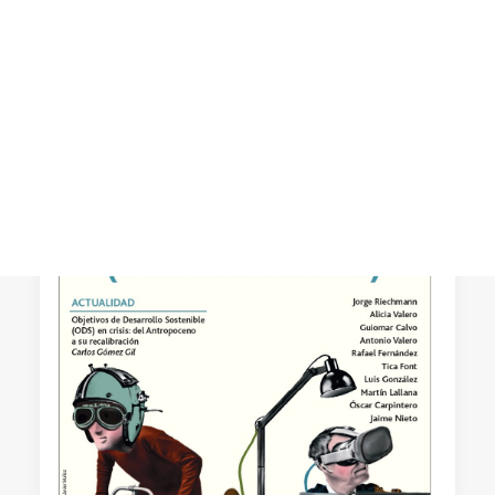
sobre el «Gran Apagón» y sus
implicaciones
CART
En la entrevista se analiza el apagón de
Tu carrito está vacío.
electricidad que afectó a la península
ibérica el 28 de abril de 2025 y sus…