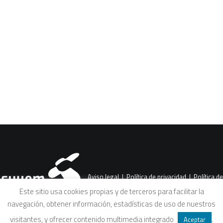
Lecturas sobre el origen y causas de las
enfermedades que producen las
CART
Tu carrito está vacío.
pandemias, desde diferentes
perspectivas,…
Aviso legal
|
Política de privacidad
|
Política de
Este sitio usa cookies propias y de terceros para facilitar la
navegación, obtener información, estadísticas de uso de nuestros
cookies
|
Condiciones legales de venta
visitantes, y ofrecer contenido multimedia integrado
.
Aceptar