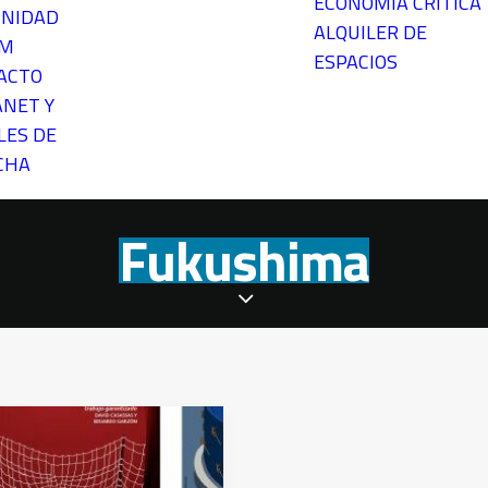
ECONOMÍA CRÍTICA
NIDAD
ALQUILER DE
EM
ESPACIOS
ACTO
ANET Y
LES DE
CHA
Fukushima