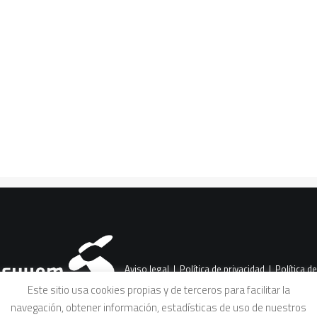
privilegios e injusticia
alimentaria
CART
¿Qué es la «gentrificación alimentaria»,
Tu carrito está vacío.
la «gourmetización» de los mercados de
abasto o los desiertos alimentarios?…
Aviso legal
|
Política de privacidad
|
Política de
Este sitio usa cookies propias y de terceros para facilitar la
navegación, obtener información, estadísticas de uso de nuestros