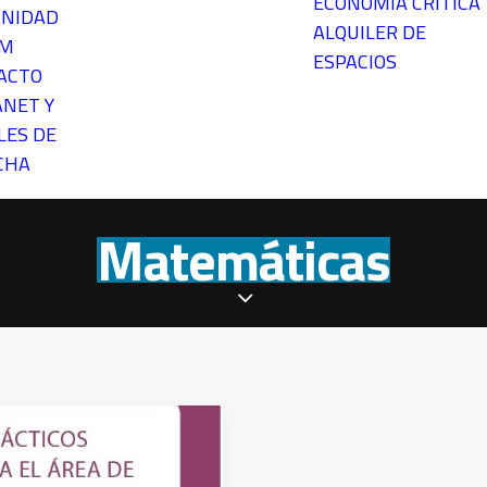
ECONOMÍA CRÍTICA
NIDAD
ALQUILER DE
EM
ESPACIOS
ACTO
ANET Y
LES DE
CHA
Matemáticas