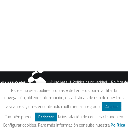
los Premios a la Excelencia en
Orientación Educativa
CART
Tu carrito está vacío.
Aviso legal
|
Política de privacidad
|
Política de
Este sitio usa cookies propias y de terceros para facilitar la
navegación, obtener información, estadísticas de uso de nuestros
cookies
|
Condiciones legales de venta
visitantes, y ofrecer contenido multimedia integrado
.
Aceptar
También puede
la instalación de cookies clicando en
Rechazar
Configurar cookies. Para más información consulte nuestra
Política