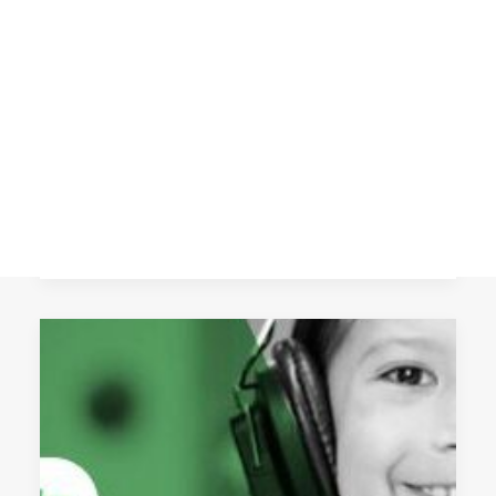
galardonado con el premio
«Madrid Actúa: participa con
CART
arte»
Tu carrito está vacío.
“Juntas Cambiamos la Perspectiva” del
Grupo artístico EnraízARTE del
Bachillerato Artístico del Colegio
Lourdes es la…