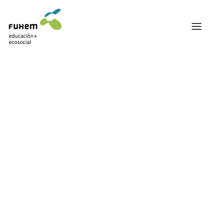
FUHEM
ÁREA EDUCATIVA
ÁREA ECOSOCIAL
60 ANIVERSARIO
PATRONATO Y EQUIPO DIRECTIVO
Premios
TRANSPARENCIA Y BUENAS PRÁCTICAS
TRAYECTORIA
PREMIOS Y RECONOCIMIENTOS
TRABAJAMOS EN RED
TRABAJA EN FUHEM
COMUNIDAD FUHEM